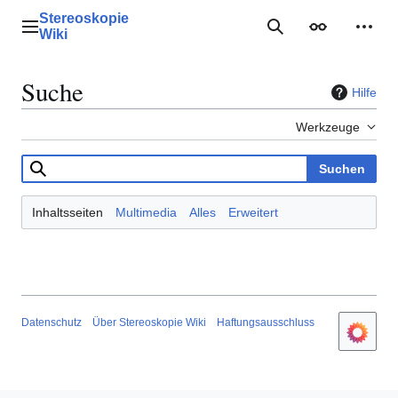
Zum
Stereoskopie
Inhalt
Hauptmenü
Suche
Erscheinungs
Mein
Wiki
springen
Suche
Hilfe
Werkzeuge
Suchen
Inhaltsseiten
Multimedia
Alles
Erweitert
Datenschutz
Über Stereoskopie Wiki
Haftungsausschluss